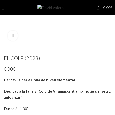
0
0.00
€
Click to enlarge
EL COLP (2023)
0.00
€
Cercavila per a Colla de nivell elemental.
Dedicat a la falla El Colp de Vilamarxant amb motiu del seu L
aniversari.
Duració
:
1’30”