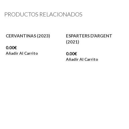
PRODUCTOS RELACIONADOS
CERVANTINAS (2023)
ESPARTERS D’ARGENT
(2021)
0.00
€
Añadir Al Carrito
0.00
€
Añadir Al Carrito
N
0
A