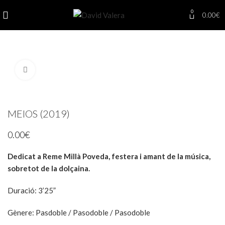
0
0.00
€
Click to enlarge
MEIOS (2019)
0.00
€
Dedicat a Reme Millà Poveda, festera i amant de la música,
sobretot de la dolçaina.
Duració
: 3’25”
Gènere
:
Pasdoble / Pasodoble / Pasodoble