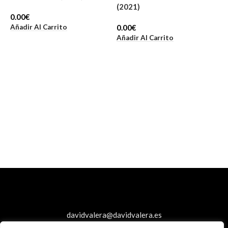
(2021)
0.00
€
Añadir Al Carrito
0.00
€
Añadir Al Carrito
R
(
0
A
davidvalera@davidvalera.es