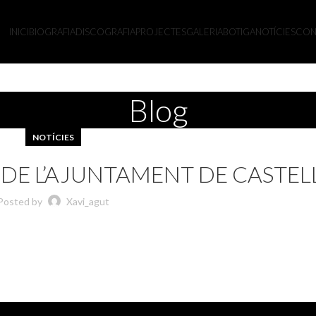
INICI
BIOGRAFIA
DISCOGRAFIA
PROJECTES
GALERIA
BOTIGA
NOTÍCIES
CON
Blog
NOTÍCIES
 DE L’AJUNTAMENT DE CASTEL
Posted by
Xavi_agut