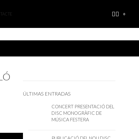
TACTE
0
LÓ
ÚLTIMAS ENTRADAS
CONCERT PRESENTACIÓ DEL
DISC MONOGRÀFIC DE
MÚSICA FESTERA
PUBLICACIÓ DEL NOU DISC