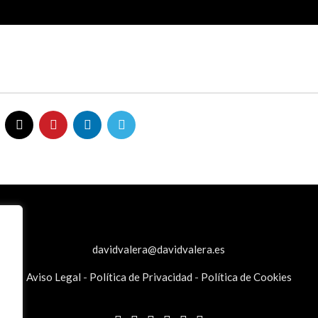
davidvalera@davidvalera.es
Aviso Legal
-
Política de Privacidad
-
Política de Cookies